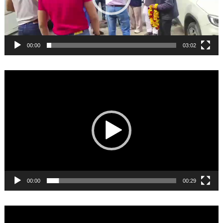
00:00
03:02
Video
Player
00:00
00:29
Video