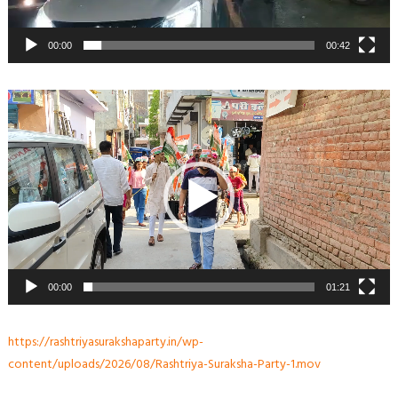
00:00
00:42
Video
Player
00:00
01:21
https://rashtriyasurakshaparty.in/wp-
content/uploads/2026/08/Rashtriya-Suraksha-Party-1.mov