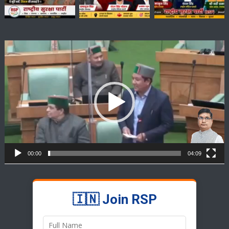
Video
Player
00:00
04:09
🇮🇳 Join RSP