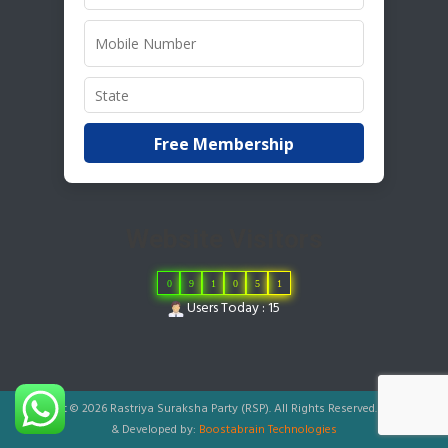
Free Membership
Website Visitors
0
9
1
0
5
1
Users Today : 15
Copyright © 2026 Rastriya Suraksha Party (RSP). All Rights Reserved.
|
Designed
& Developed by:
Boostabrain Technologies