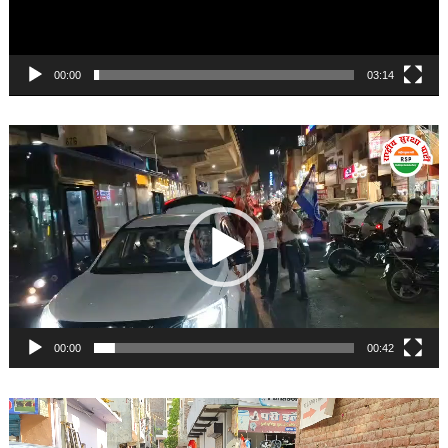
00:00
03:14
Video
Player
00:00
00:42
Video
Player