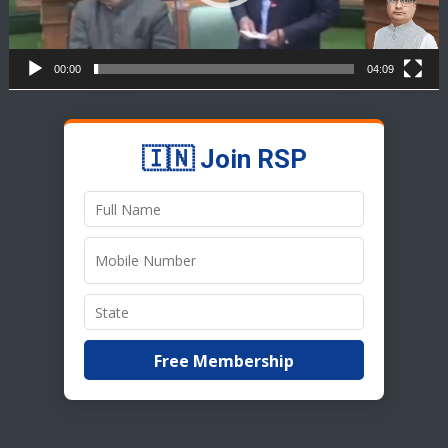
00:00
04:09
🇮🇳 Join RSP
Free Membership