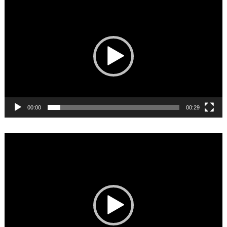
Video
Player
00:00
00:29
Video
Player