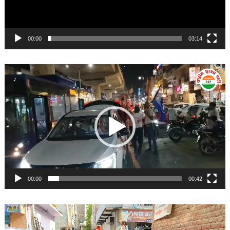
00:00
03:14
Video
Player
00:00
00:42
Video
Player