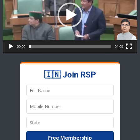
00:00
04:09
🇮🇳 Join RSP
Free Membership