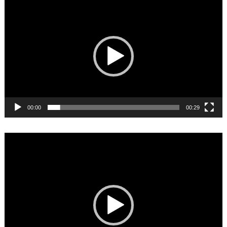
Video
Player
00:00
00:29
Video
Player