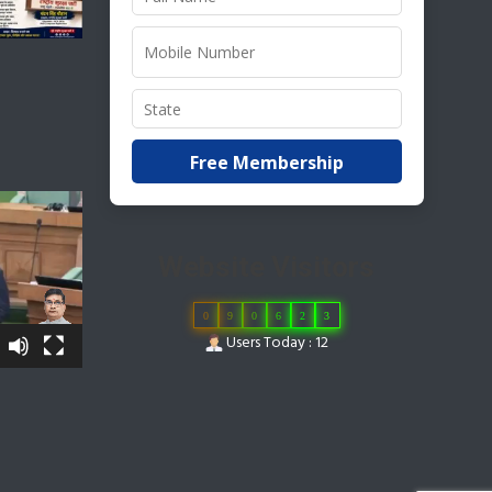
Free Membership
Website Visitors
0
9
0
6
2
3
Users Today : 12