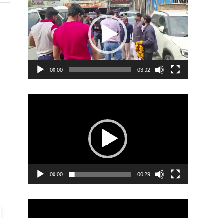
Player
00:00
03:02
Video
Player
00:00
00:29
Video
Player