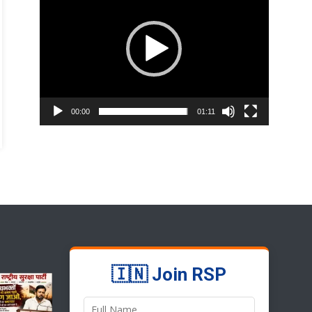
00:00
01:11
🇮🇳 Join RSP