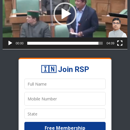
00:00
04:09
🇮🇳 Join RSP
Free Membership