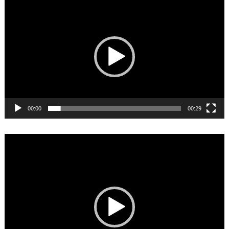
Video
Player
00:00
00:29
Video
Player