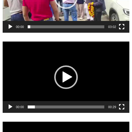
00:00
03:02
Video
Player
00:00
00:29
Video