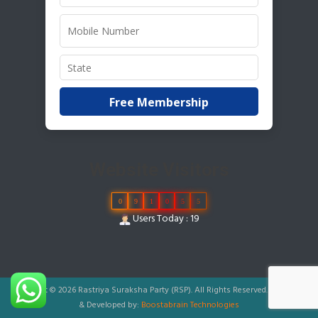
Free Membership
Website Visitors
0
9
1
0
5
5
Users Today : 19
Copyright © 2026 Rastriya Suraksha Party (RSP). All Rights Reserved.
|
Designed
& Developed by:
Boostabrain Technologies