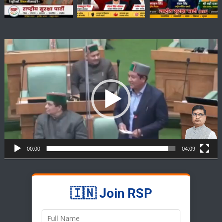
Video
Player
00:00
04:09
🇮🇳 Join RSP