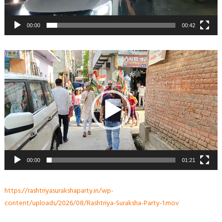
00:00
00:42
Video
Player
00:00
01:21
https://rashtriyasurakshaparty.in/wp-
content/uploads/2026/08/Rashtriya-Suraksha-Party-1.mov