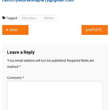
rashtriyasurakshaparty@gmail.
com
Tagged
Education
shiksha
Post
भ्रष्टाचार
चुनावी रैली निमंत्रण
navigation
Leave a Reply
Your email address will not be published.
Required fields are
marked
*
Comment
*