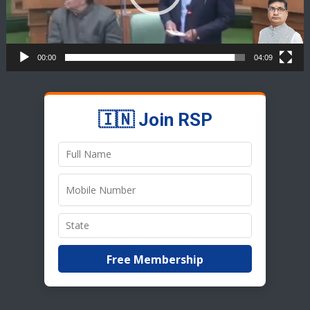
00:00
04:09
🇮🇳 Join RSP
Free Membership