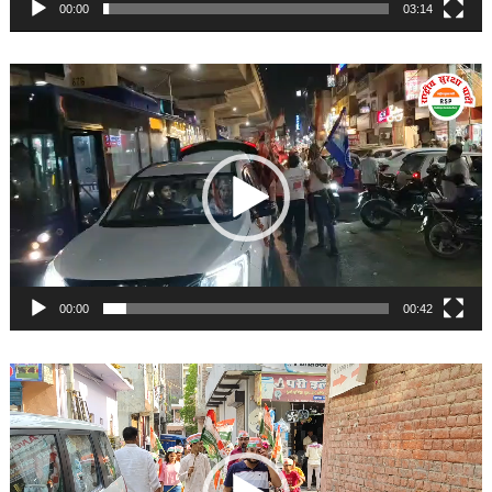
00:00
03:14
Video
Player
00:00
00:42
Video
Player