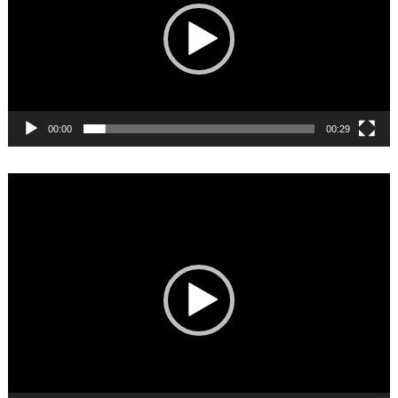
00:00
00:29
Video
Player