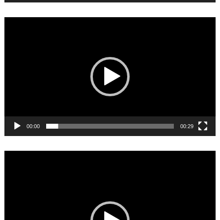
Video
Player
00:00
00:29
Video
Player