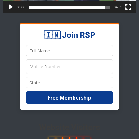
00:00
04:09
🇮🇳 Join RSP
Free Membership
Website Visitors