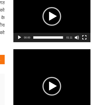
ागत
 को
 के
रीय
 को
00:00
01:11
Video
Player
 Short History