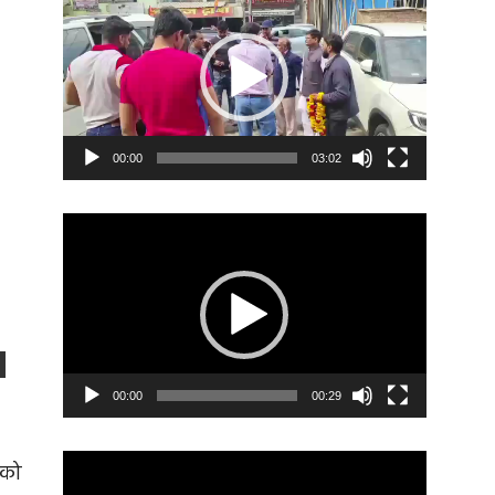
Player
00:00
03:02
Video
Player
00:00
00:29
Video
 को
Player