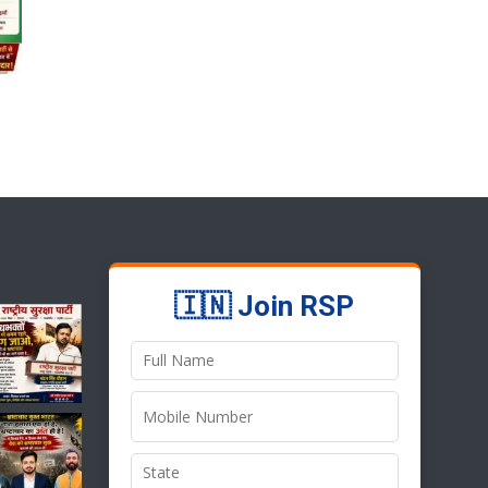
🇮🇳 Join RSP