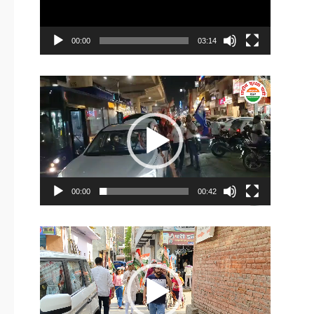
00:00
03:14
Video
Player
00:00
00:42
Video
Player