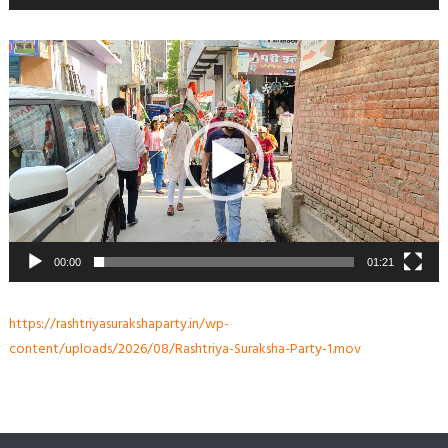
Video
Player
00:00
01:21
https://rashtriyasurakshaparty.in/wp-
content/uploads/2026/08/Rashtriya-Suraksha-Party-1.mov