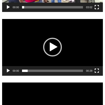
00:00
03:02
Video
Player
00:00
00:29
Video
Player