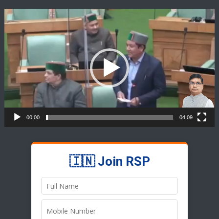
Video
Player
00:00
04:09
🇮🇳 Join RSP