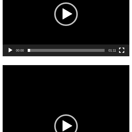
00:00
01:11
Video
Player