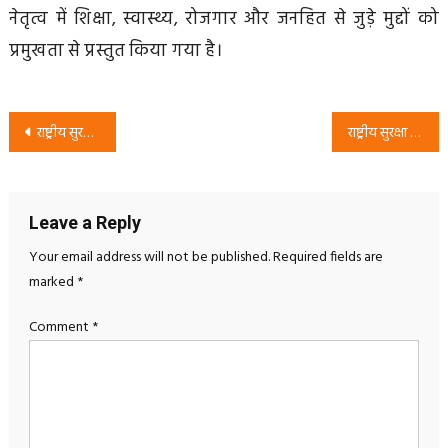
नेतृत्व में शिक्षा, स्वास्थ्य, रोजगार और जनहित से जुड़े मुद्दों को
प्रमुखता से प्रस्तुत किया गया है।
Post
राष्ट्रीय सुरक्षा पार्टी का संदेश: “सबको देखा बारी-बारी, अबकी बारी आर.एस.पी.” Rsp Mission
राष्ट्रीय सुरक्षा पार्टी से जुड़ें: RSP सदस्यता अभियान और जनसंपर्क अभियान
navigation
Leave a Reply
Your email address will not be published.
Required fields are
marked
*
Comment
*