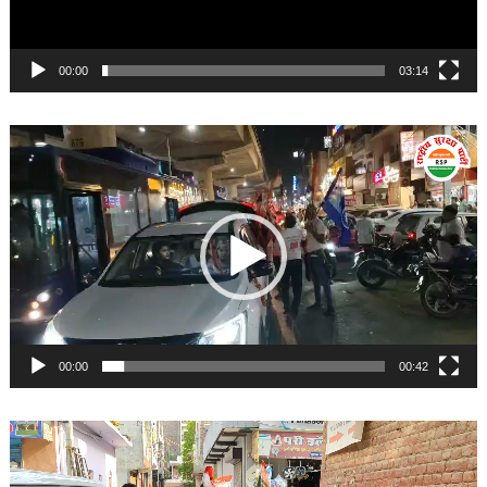
00:00
03:14
Video
Player
00:00
00:42
Video
Player