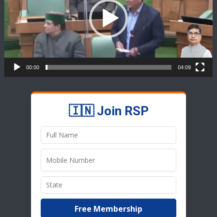
00:00
04:09
🇮🇳 Join RSP
Free Membership