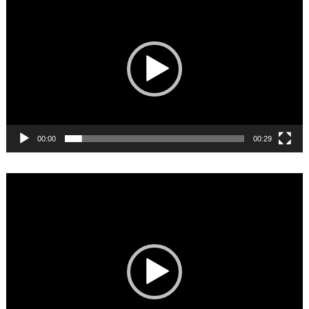
Player
00:00
00:29
Video
Player