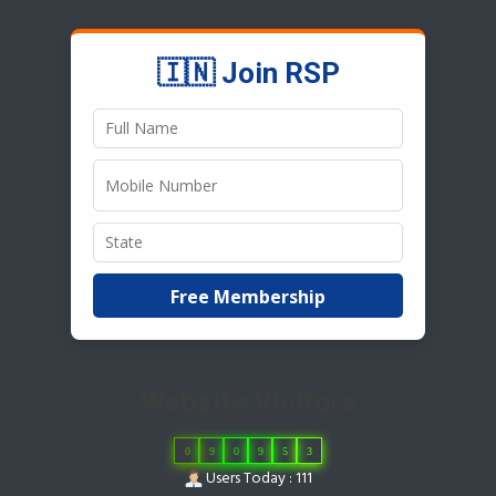
🇮🇳 Join RSP
Free Membership
Website Visitors
0
9
0
9
5
3
Users Today : 111