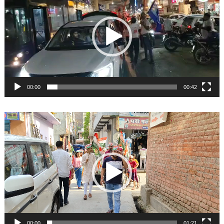
00:00
00:42
Video
Player
00:00
01:21