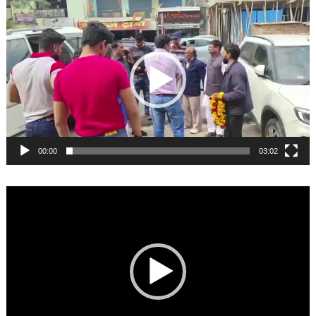
Video
Player
00:00
03:02
Video
Player