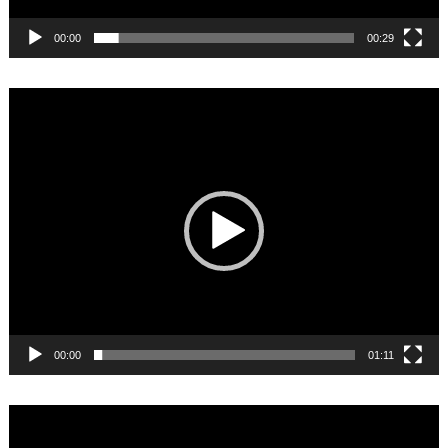
00:00
00:29
Video
Player
00:00
01:11
Video
Player