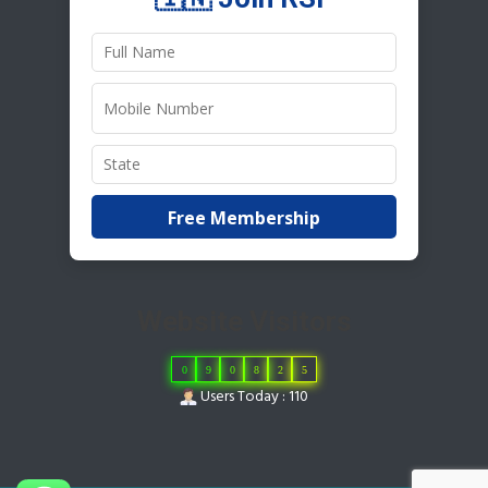
Free Membership
Website Visitors
0
9
0
8
2
5
Users Today : 110