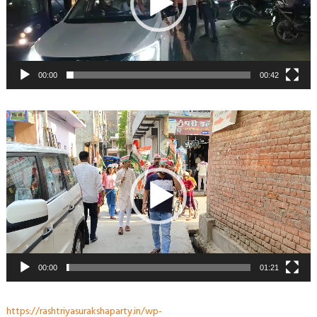
00:00
00:42
Video
Player
00:00
01:21
https://rashtriyasurakshaparty.in/wp-