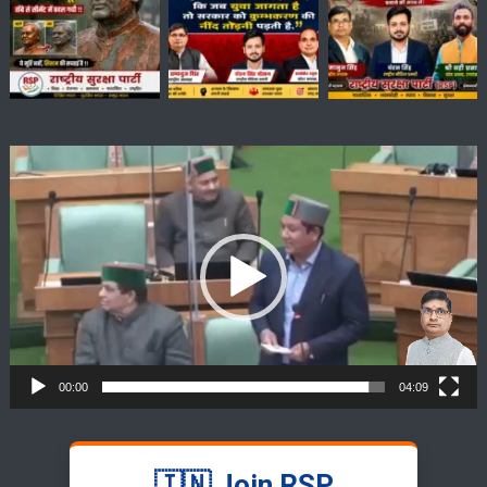
Video
Player
00:00
04:09
🇮🇳 Join RSP