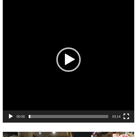
Player
00:00
03:14
Video