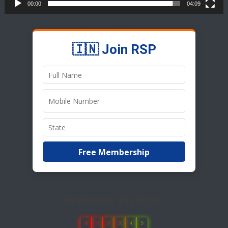
00:00
04:09
🇮🇳 Join RSP
Free Membership
Website Visitors
0
9
0
9
4
9