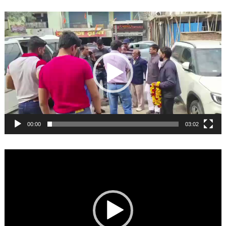
Video
Player
00:00
03:02
Video
Player