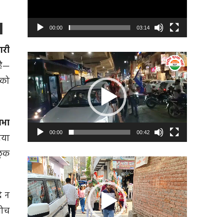
00:00
03:14
ारी
Video
है—
Player
 को
सभा
00:00
00:42
िया
छुक
Video
Player
े न
सोच