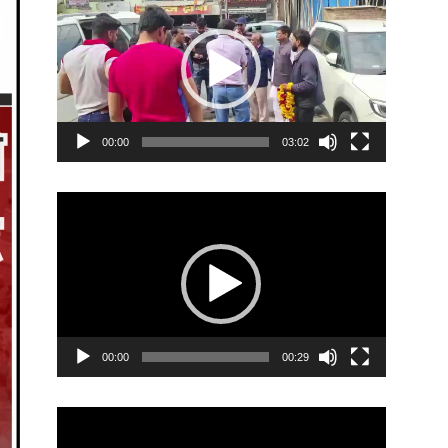
Player
00:00
03:02
Video
Player
00:00
00:29
Video
Player