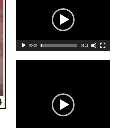
00:00
01:11
Video
Player