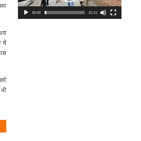
 का
00:00
01:21
श्य
में
कास
 को
 भी
माण का संकल्प