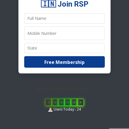
🇮🇳 Join RSP
Free Membership
Website Visitors
0
9
0
9
9
4
Users Today : 24