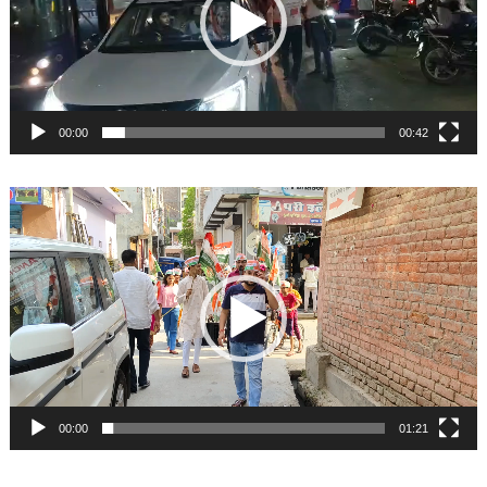
00:00
00:42
Video
Player
00:00
01:21