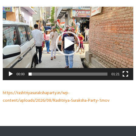
Video
Player
00:00
01:21
https://rashtriyasurakshaparty.in/wp-
content/uploads/2026/08/Rashtriya-Suraksha-Party-1.mov