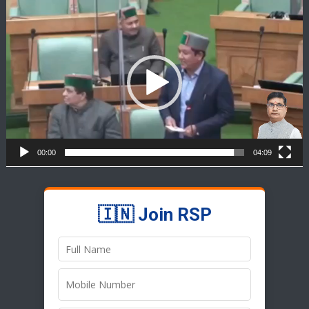
Video
Player
00:00
04:09
🇮🇳 Join RSP