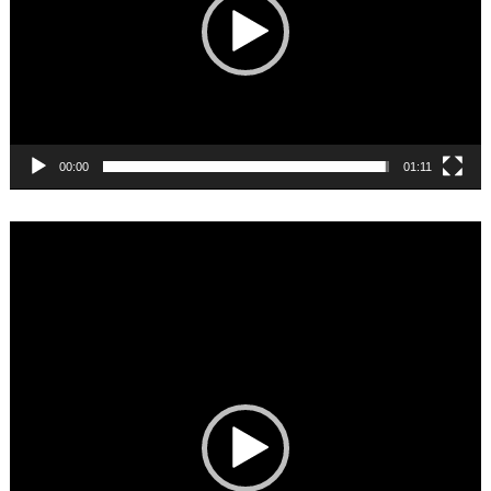
00:00
01:11
Video
Player