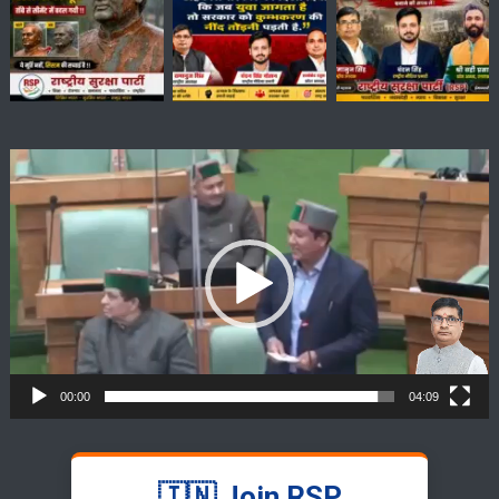
Video
Player
00:00
04:09
🇮🇳 Join RSP