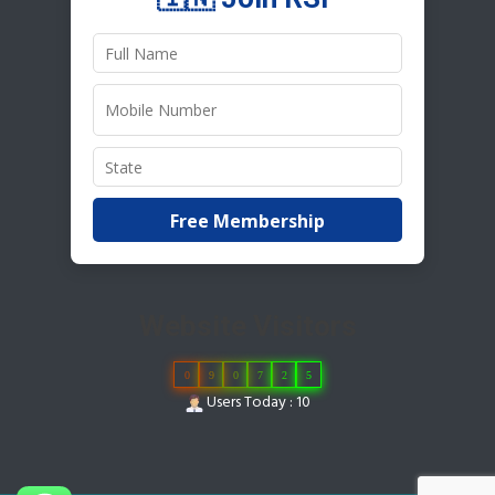
Free Membership
Website Visitors
0
9
0
7
2
5
Users Today : 10