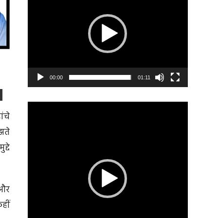
00:00
01:11
Video
ंचे
Player
झते
द्दे
 और
कहीं