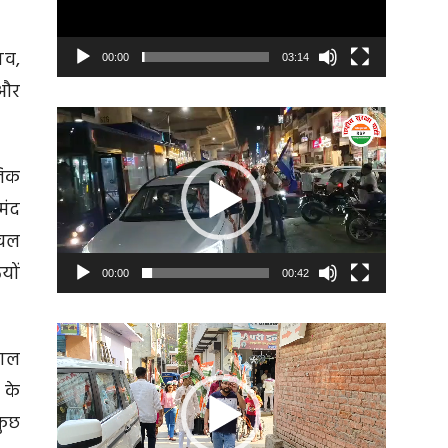
ाव,
00:00
03:14
 और
Video
Player
लिक
मंद
ेवल
यों
00:00
00:42
Video
बाल
Player
 के
कुछ