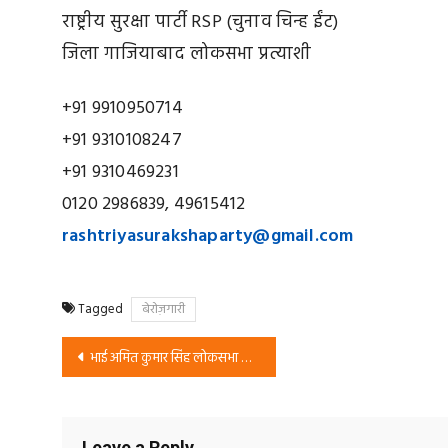
राष्ट्रीय सुरक्षा पार्टी RSP (चुनाव चिन्ह ईंट)
जिला गाजियाबाद लोकसभा प्रत्याशी
+91 9910950714
+91 9310108247
+91 9310469231
0120 2986839, 49615412
rashtriyasurakshaparty@gmail.
com
Tagged
बेरोज़गारी
Post
भाई अमित कुमार सिंह लोकसभा सीट उम्मीदवार, वेस्ट दिल्ली से
navigation
Leave a Reply