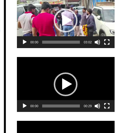
Player
00:00
03:02
Video
Player
00:00
00:29
Video
Player