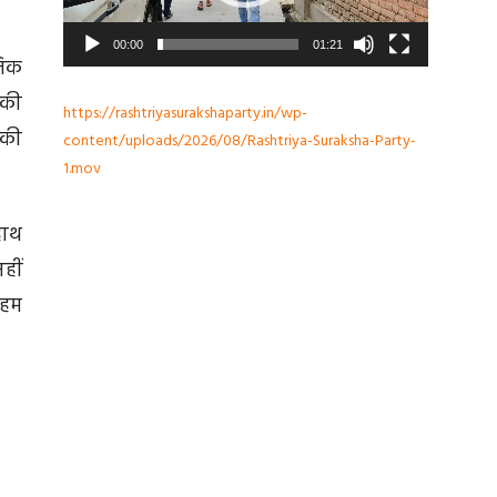
00:00
01:21
जिक
 की
https://rashtriyasurakshaparty.in/wp-
 की
content/uploads/2026/08/Rashtriya-Suraksha-Party-
1.mov
हाथ
हीं
 हम