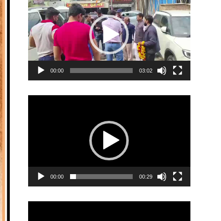
Player
00:00
03:02
Video
Player
00:00
00:29
Video
Player