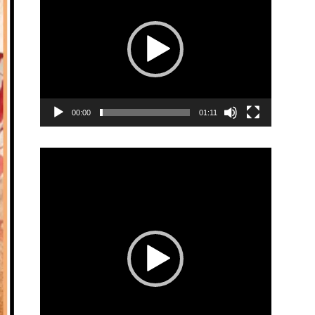
00:00
01:11
Video
Player