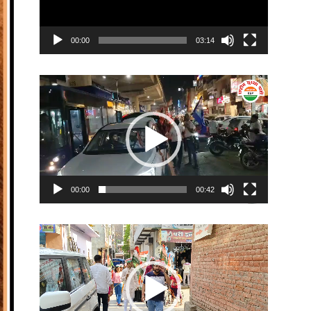
00:00
03:14
Video
Player
00:00
00:42
Video
Player