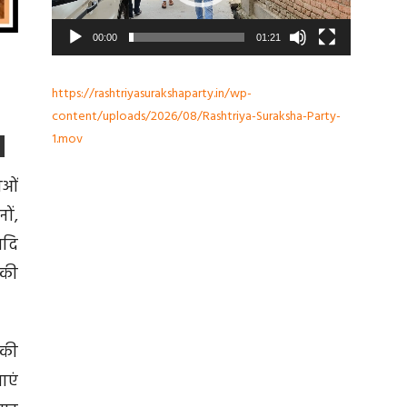
00:00
01:21
https://rashtriyasurakshaparty.in/wp-
content/uploads/2026/08/Rashtriya-Suraksha-Party-
1.mov
ाओं
ों,
यदि
 की
 की
ाएं