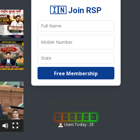
🇮🇳 Join RSP
Free Membership
Website Visitors
0
9
0
7
4
0
Users Today : 25