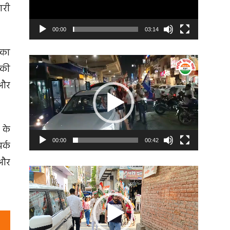
ारी
00:00
03:14
 का
Video
 की
Player
 और
 के
00:00
00:42
र्क
 और
Video
Player