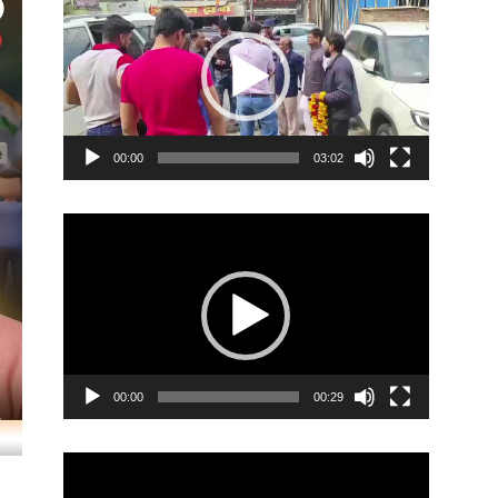
Player
00:00
03:02
Video
Player
00:00
00:29
Video
Player