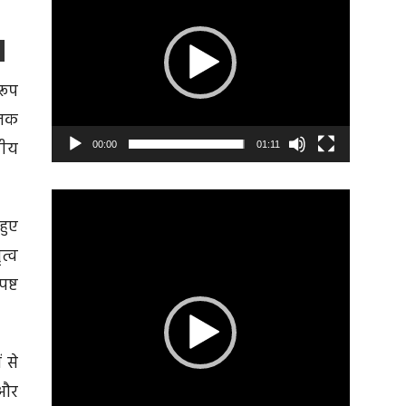
 रूप
 तक
रीय
00:00
01:11
Video
Player
हुए
त्व
ष्ट
 से
 और