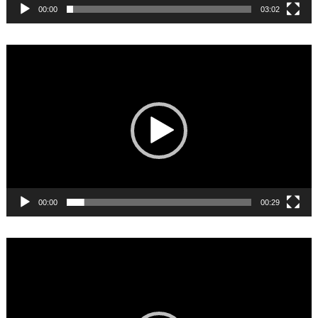
00:00
03:02
Video
Player
00:00
00:29
Video
Player