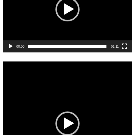
00:00
01:11
Video
Player