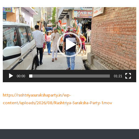
Video
Player
00:00
01:21
https://rashtriyasurakshaparty.in/wp-
content/uploads/2026/08/Rashtriya-Suraksha-Party-1.mov