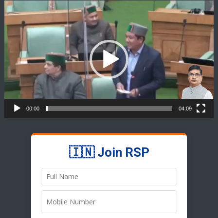
Video
Player
00:00
04:09
🇮🇳 Join RSP