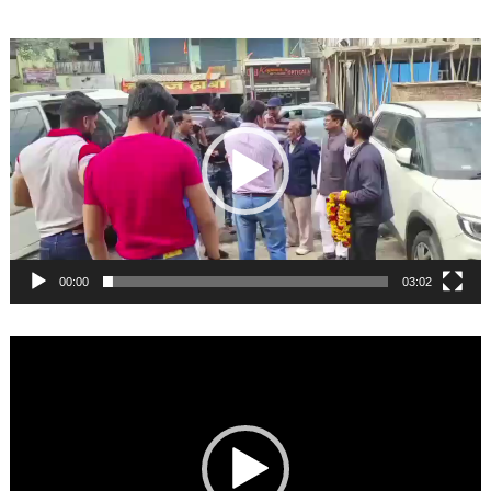
Video
Player
00:00
03:02
Video
Player