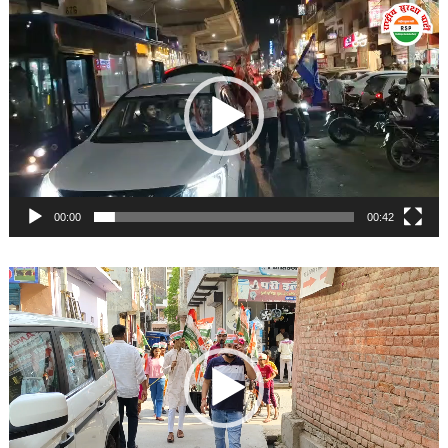
Video
Player
00:00
00:42
Video
Player