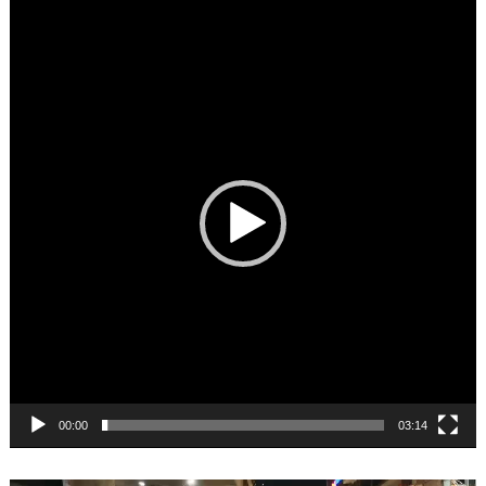
Video
Player
00:00
03:14