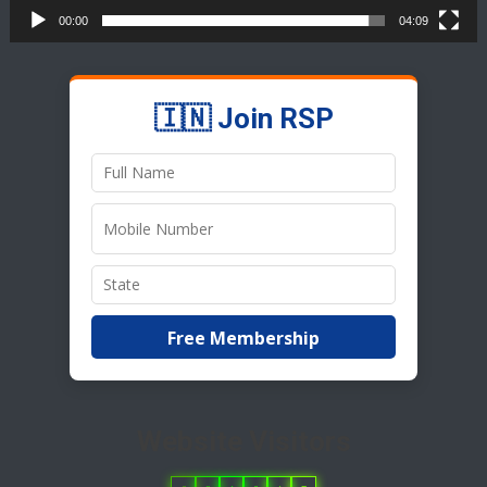
00:00
04:09
🇮🇳 Join RSP
Free Membership
Website Visitors