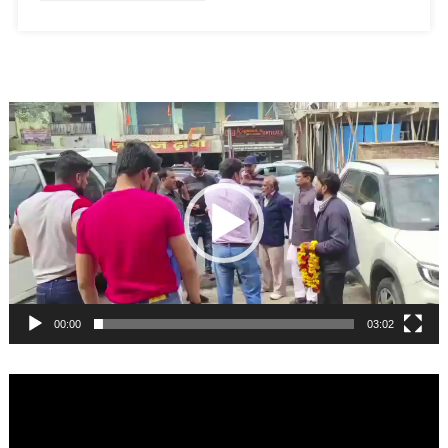
Video
Player
00:00
03:02
Video
Player