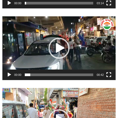
00:00
03:14
Video
Player
00:00
00:42
Video
Player