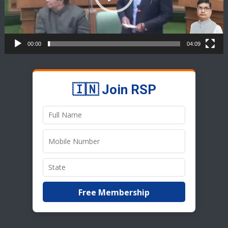
00:00
04:09
🇮🇳 Join RSP
Free Membership