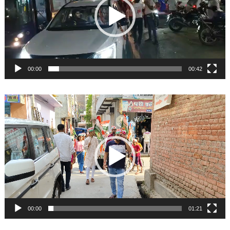
00:00
00:42
Video
Player
00:00
01:21