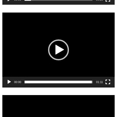
Video
Player
00:00
01:11
Video
Player