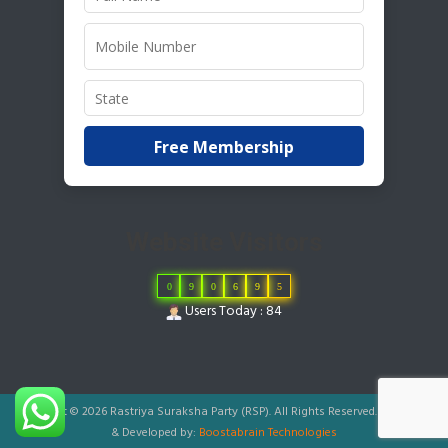
Free Membership
Website Visitors
0
9
0
6
9
5
Users Today : 84
Copyright © 2026 Rastriya Suraksha Party (RSP). All Rights Reserved.
|
Designed
& Developed by:
Boostabrain Technologies