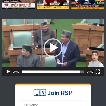
Video
Player
00:00
04:09
🇮🇳 Join RSP