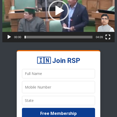
00:00
04:09
🇮🇳 Join RSP
Free Membership