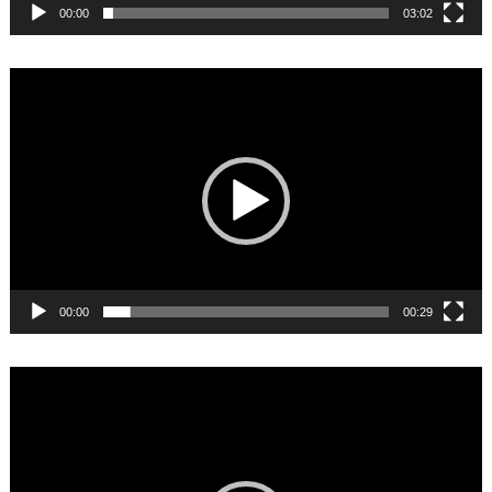
00:00
03:02
Video
Player
00:00
00:29
Video
Player