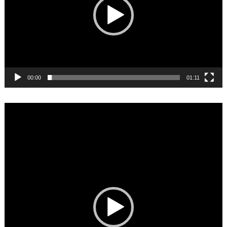
00:00
01:11
Video
Player