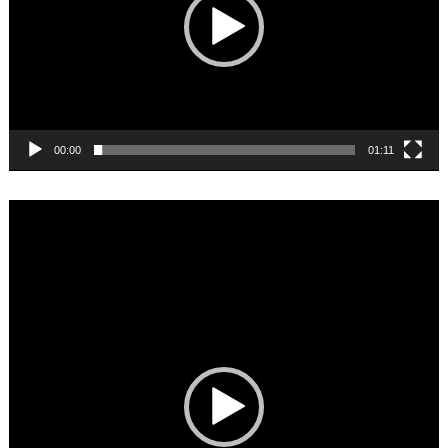
00:00
01:11
Video
Player