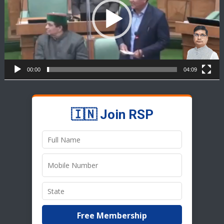
00:00
04:09
🇮🇳 Join RSP
Free Membership