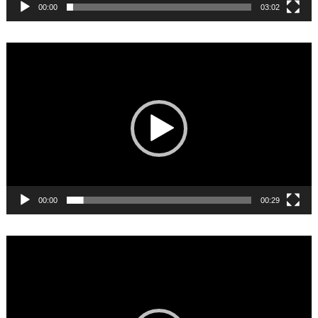
00:00
03:02
Video
Player
00:00
00:29
Video
Player