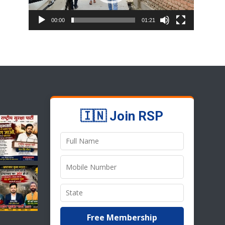
00:00
01:21
🇮🇳 Join RSP
Free Membership