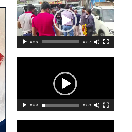
Player
00:00
03:02
Video
Player
00:00
00:29
Video
Player