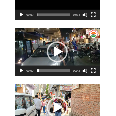
00:00
03:14
Video
Player
00:00
00:42
Video
Player