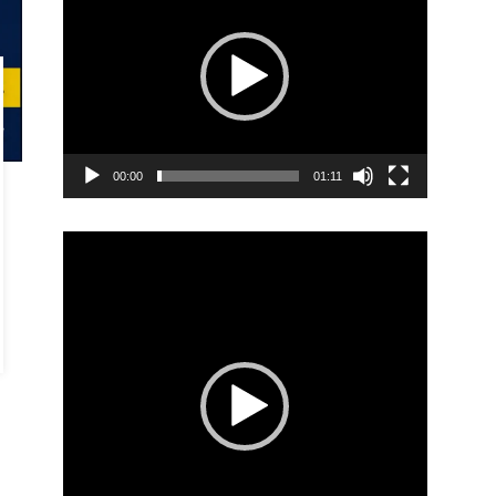
00:00
01:11
Video
Player