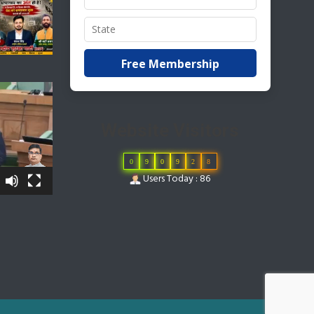
Free Membership
Website Visitors
0
9
0
9
2
8
Users Today : 86