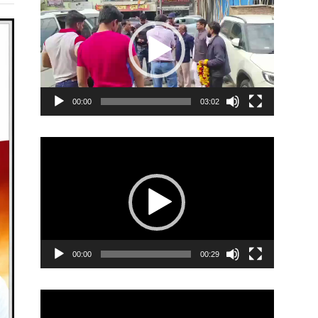
Player
00:00
03:02
Video
Player
00:00
00:29
Video
Player