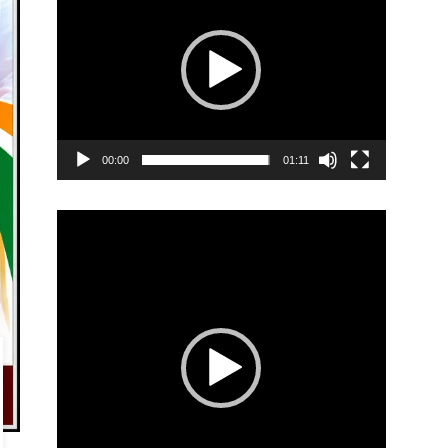
00:00
01:11
Video
Player