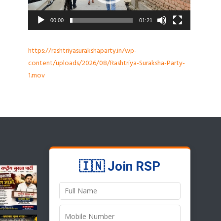
00:00
01:21
https://rashtriyasurakshaparty.in/wp-
content/uploads/2026/08/Rashtriya-Suraksha-Party-
1.mov
🇮🇳 Join RSP