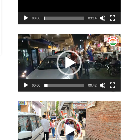
00:00
03:14
Video
Player
00:00
00:42
Video
Player