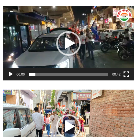
Video
Player
00:00
00:42
Video
Player