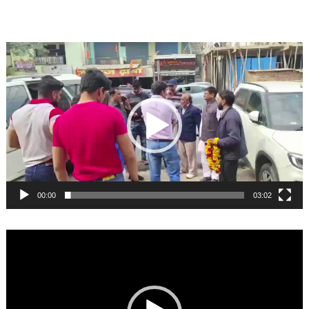
Video
Player
00:00
03:02
Video
Player