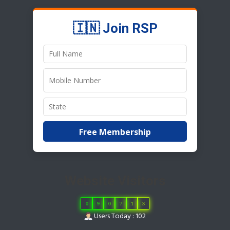
🇮🇳 Join RSP
Free Membership
Website Visitors
0
9
0
7
1
3
Users Today : 102