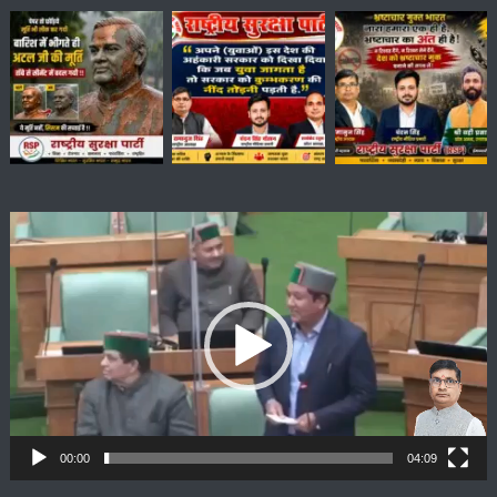
Video
Player
00:00
04:09