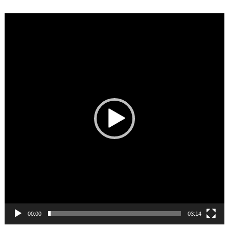
Video
Player
00:00
03:14