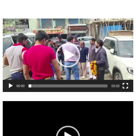
Video
Player
00:00
03:02
Video
Player