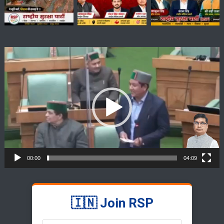
Video
Player
00:00
04:09
🇮🇳 Join RSP