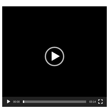
Video
Player
00:00
03:14