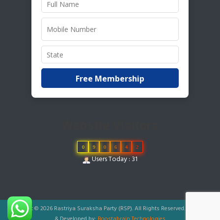
Free Membership
Website Visitors
0
9
0
6
4
2
Users Today : 31
Copyright © 2026 Rastriya Suraksha Party (RSP). All Rights Reserved.
|
Designed
& Developed by:
Boostabrain Technologies