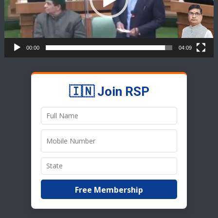
00:00
04:09
🇮🇳 Join RSP
Free Membership