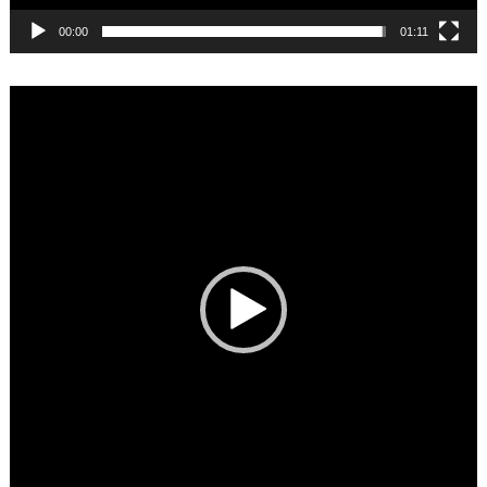
00:00
01:11
Video
Player