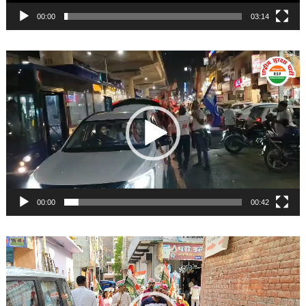
00:00
03:14
Video
Player
00:00
00:42
Video
Player