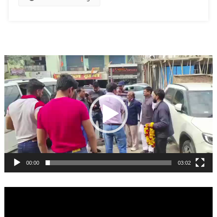
Video
Player
00:00
03:02
Video
Player