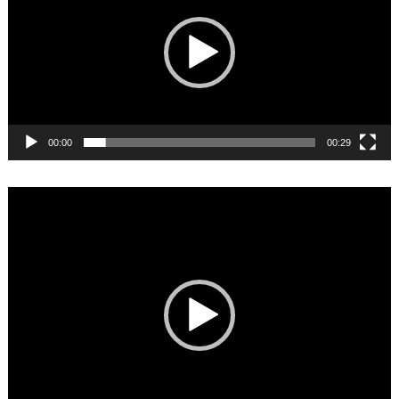
00:00
00:29
Video
Player