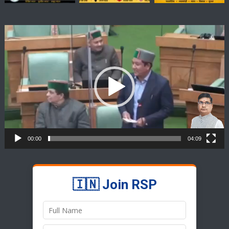
Video
Player
00:00
04:09
🇮🇳 Join RSP