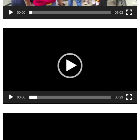
00:00
03:02
Video
Player
00:00
00:29
Video
Player