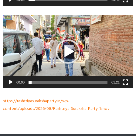
Video
Player
00:00
01:21
https://rashtriyasurakshaparty.in/wp-
content/uploads/2026/08/Rashtriya-Suraksha-Party-1.mov