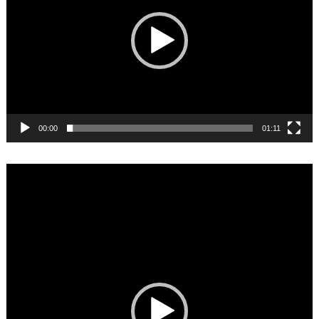
00:00
01:11
Video
Player