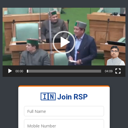
Video
Player
00:00
04:09
🇮🇳 Join RSP