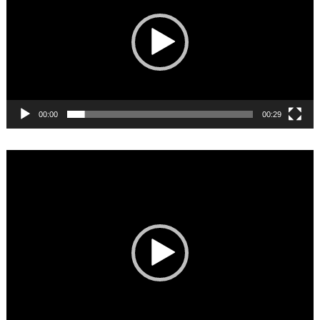
00:00
00:29
Video
Player