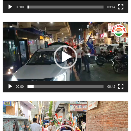
00:00
03:14
Video
Player
00:00
00:42
Video
Player