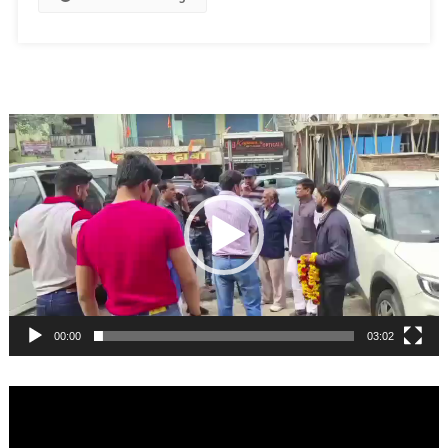
Video
Player
00:00
03:02
Video
Player