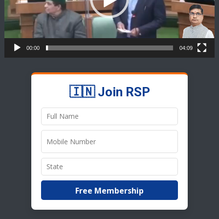
00:00
04:09
🇮🇳 Join RSP
Free Membership