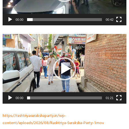
00:00
00:42
Video
Player
00:00
01:21
https://rashtriyasurakshaparty.in/wp-
content/uploads/2026/08/Rashtriya-Suraksha-Party-1.mov