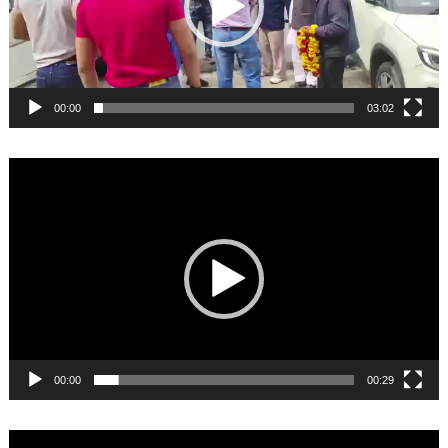
00:00
03:02
Video
Player
00:00
00:29
Video