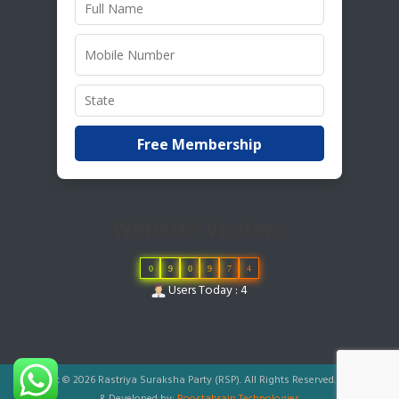
Free Membership
Website Visitors
0
9
0
9
7
4
Users Today : 4
Copyright © 2026 Rastriya Suraksha Party (RSP). All Rights Reserved.
|
Designed
& Developed by:
Boostabrain Technologies