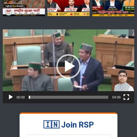
Video
Player
00:00
04:09
🇮🇳 Join RSP