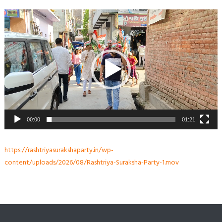
Video
Player
00:00
01:21
https://rashtriyasurakshaparty.in/wp-
content/uploads/2026/08/Rashtriya-Suraksha-Party-1.mov