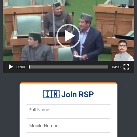
Video
Player
00:00
04:09
🇮🇳 Join RSP