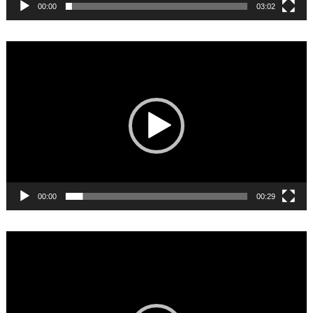
00:00
03:02
Video
Player
00:00
00:29
Video
Player