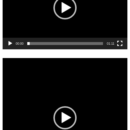
00:00
01:11
Video
Player