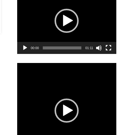
00:00
01:11
Video
Player