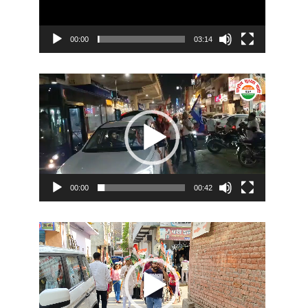
00:00
03:14
Video
Player
00:00
00:42
Video
Player