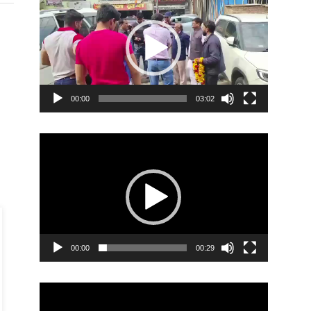
Player
00:00
03:02
Video
Player
00:00
00:29
Video
Player