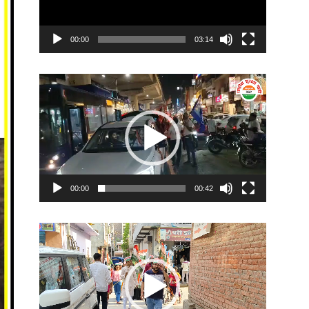
00:00
03:14
Video
Player
00:00
00:42
Video
Player