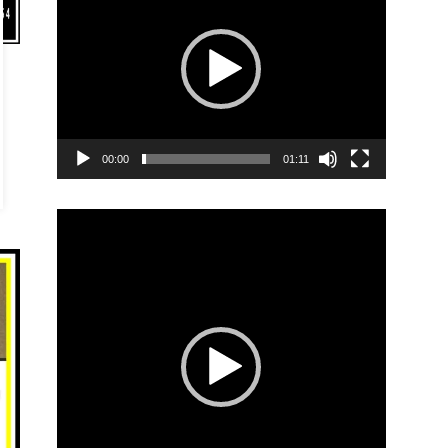
00:00
01:11
Video
Player