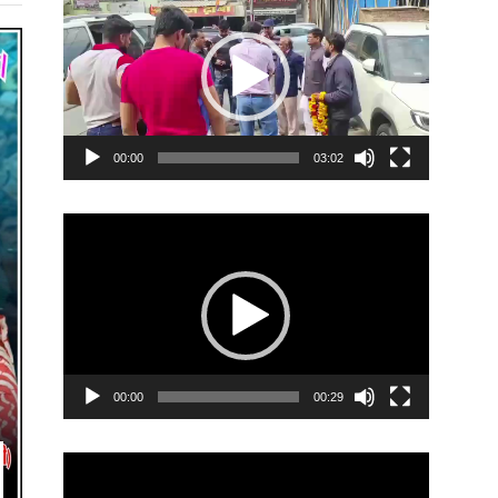
Player
00:00
03:02
Video
Player
00:00
00:29
Video
Player