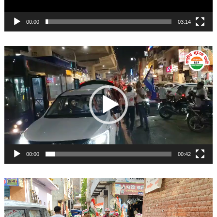
00:00
03:14
Video
Player
00:00
00:42
Video
Player