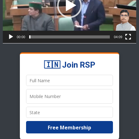
00:00
04:09
🇮🇳 Join RSP
Free Membership