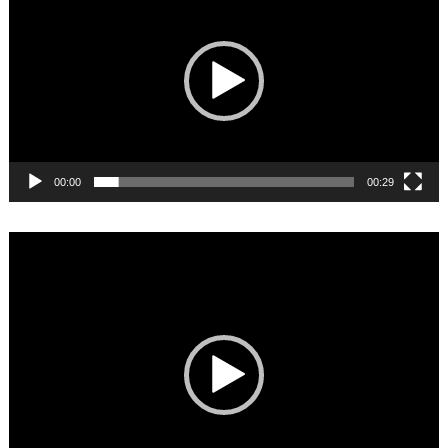
00:00
00:29
Video
Player