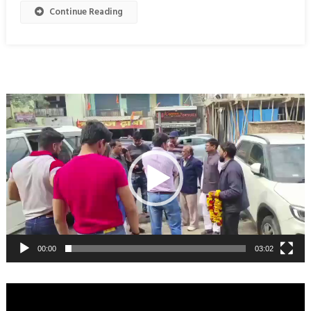
Continue Reading
Video
Player
00:00
03:02
Video
Player