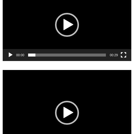
00:00
00:29
Video
Player