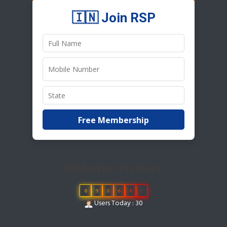
🇮🇳 Join RSP
Free Membership
Website Visitors
0
9
0
6
4
1
Users Today : 30