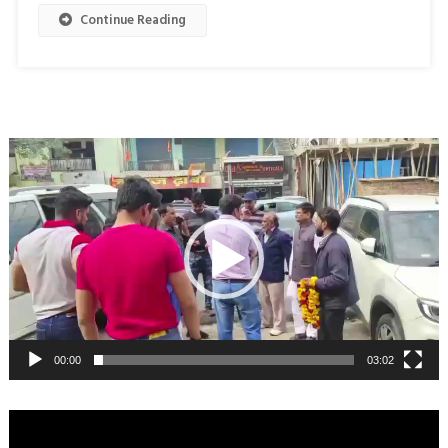
Continue Reading
Video
Player
00:00
03:02
Video
Player