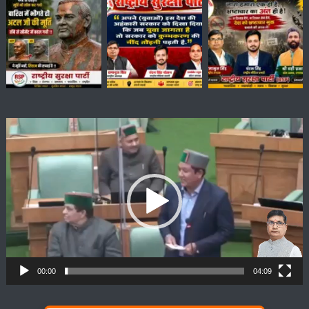
Video
Player
00:00
04:09