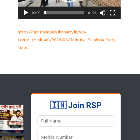
00:00
01:21
https://rashtriyasurakshaparty.in/wp-
content/uploads/2026/08/Rashtriya-Suraksha-Party-
1.mov
🇮🇳 Join RSP