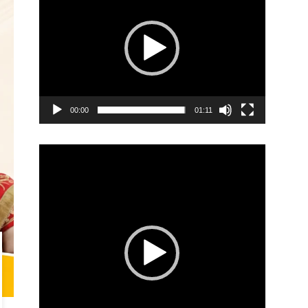
00:00
01:11
Video
Player