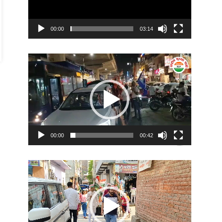
00:00
03:14
Video
Player
00:00
00:42
Video
Player