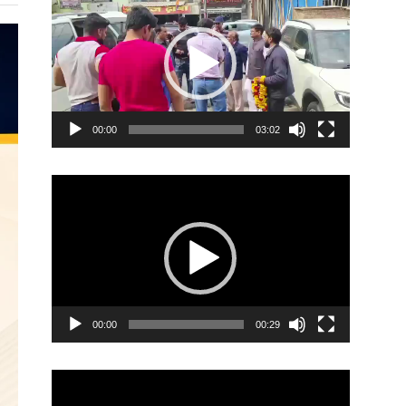
Player
00:00
03:02
Video
Player
00:00
00:29
Video
Player