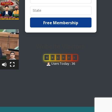
Free Membership
Website Visitors
0
9
1
0
0
6
Users Today : 36