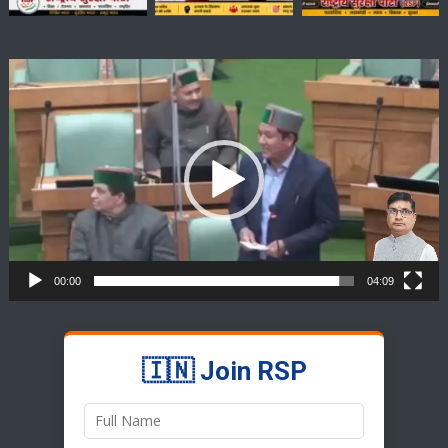
Video
Player
00:00
04:09
🇮🇳 Join RSP