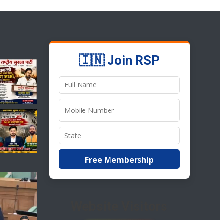
🇮🇳 Join RSP
Free Membership
Website Visitors