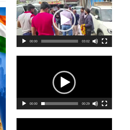
Player
00:00
03:02
Video
Player
00:00
00:29
Video
Player