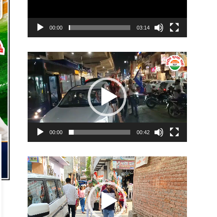
00:00
03:14
Video
Player
00:00
00:42
Video
Player