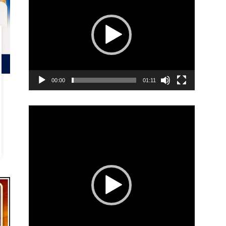
00:00
01:11
Video
Player