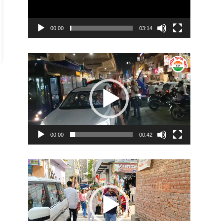
00:00
03:14
Video
Player
00:00
00:42
Video
Player