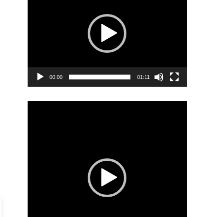
00:00
01:11
Video
Player