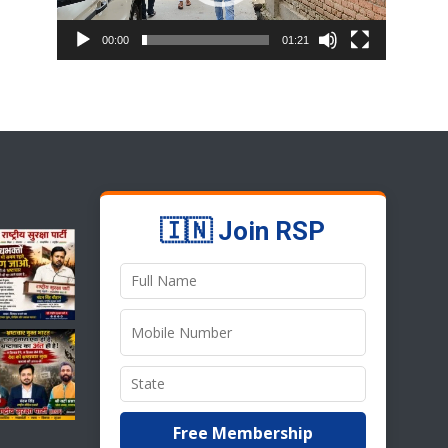
00:00
01:21
🇮🇳 Join RSP
Free Membership