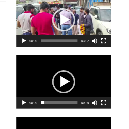
Player
00:00
03:02
Video
Player
00:00
00:29
Video
Player