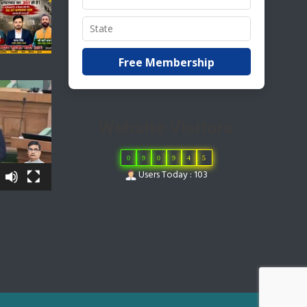
Free Membership
Website Visitors
0
9
0
9
4
5
Users Today : 103