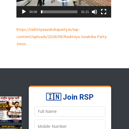
00:00
01:21
https://rashtriyasurakshaparty.in/wp-
content/uploads/2026/08/Rashtriya-Suraksha-Party-
1.mov
🇮🇳 Join RSP