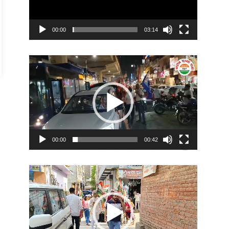
00:00
03:14
Video
Player
00:00
00:42
Video
Player