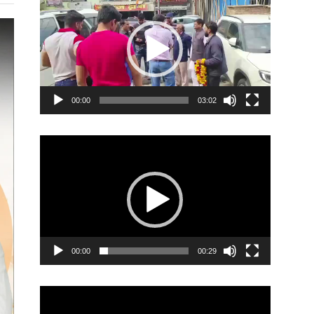
Player
00:00
03:02
Video
Player
00:00
00:29
Video
Player