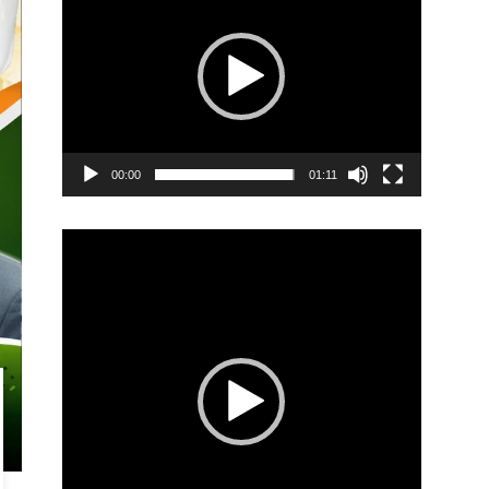
00:00
01:11
Video
Player