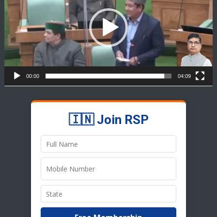
00:00
04:09
🇮🇳 Join RSP