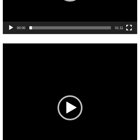
00:00
01:11
Video
Player