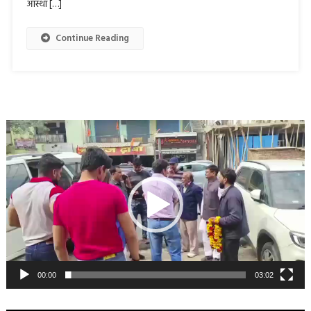
आस्था […]
Continue Reading
Video
Player
00:00
03:02