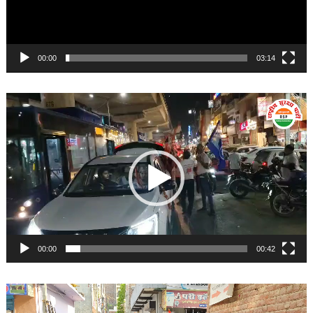
00:00
03:14
Video
Player
00:00
00:42
Video
Player