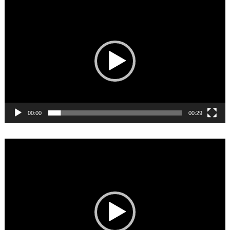
Video
Player
00:00
00:29
Video
Player