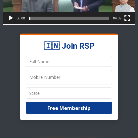
00:00
04:09
🇮🇳 Join RSP
Free Membership
Website Visitors