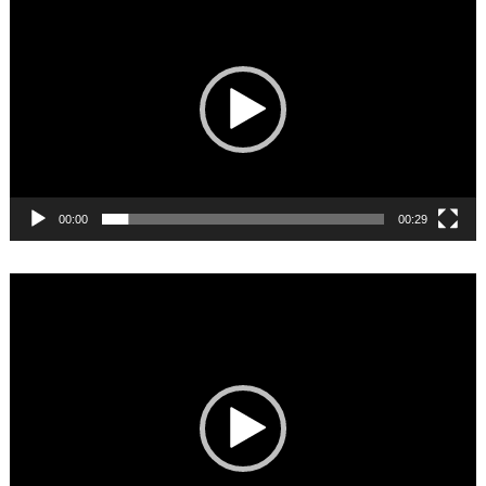
Player
00:00
00:29
Video
Player