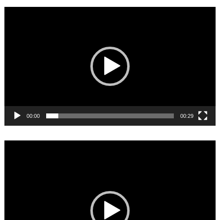
Video
Player
00:00
00:29
Video
Player