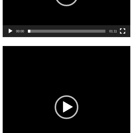
00:00
01:11
Video
Player