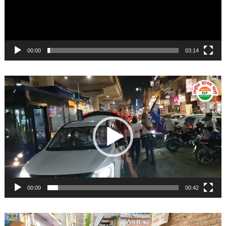
00:00
03:14
Video
Player
00:00
00:42
Video