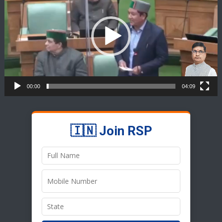
00:00
04:09
🇮🇳 Join RSP