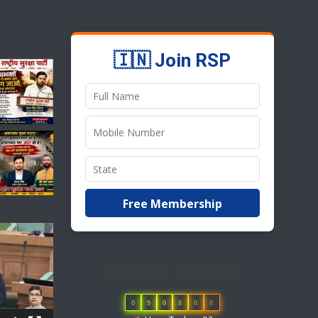
🇮🇳 Join RSP
Free Membership
Website Visitors
0
9
0
8
0
8