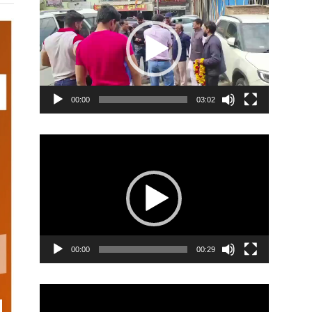
Player
00:00
03:02
Video
Player
00:00
00:29
Video
Player