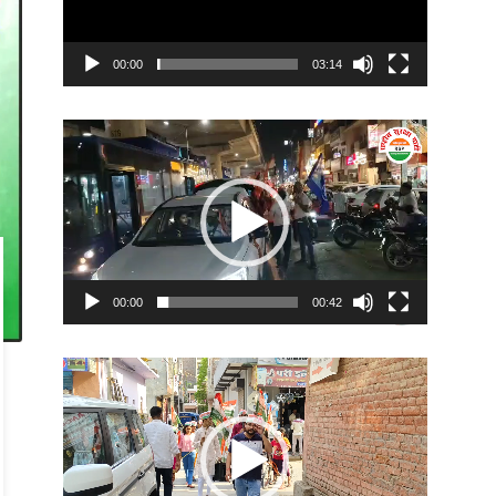
00:00
03:14
Video
Player
00:00
00:42
Video
Player