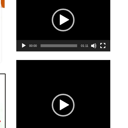
00:00
01:11
Video
Player